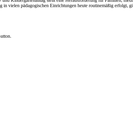
 und Kindergartenalltag stellt eine Herausforderung für Familien, medi
n vielen pädagogischen Einrichtungen heute routinemäßig erfolgt, gibt
utton.